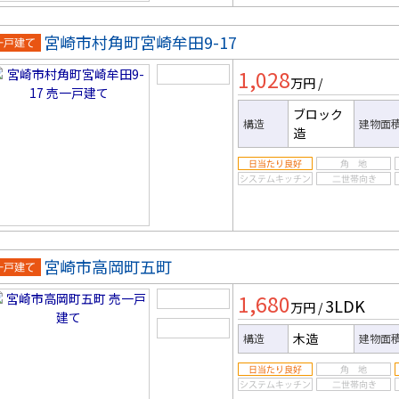
宮崎市村角町宮崎牟田9-17
一戸建
1,028
万円
/
ブロック
構造
建物面
造
宮崎市高岡町五町
一戸建
1,680
3LDK
万円
/
木造
構造
建物面