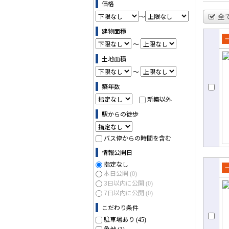
価格
全
～
建物面積
～
売
土地面積
て
～
築年数
新築以外
駅からの徒歩
バス停からの時間を含む
情報公開日
指定なし
本日公開
(0)
売
3日以内に公開
(0)
て
7日以内に公開
(0)
こだわり条件
駐車場あり
(45)
角地