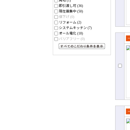
(1)
即引渡し可
(36)
現在募集中
(50)
値下げ
(0)
リフォーム
(2)
システムキッチン
(7)
オール電化
(18)
バリアフリー
(0)
売
て
すべてのこだわり条件を見る
売
て