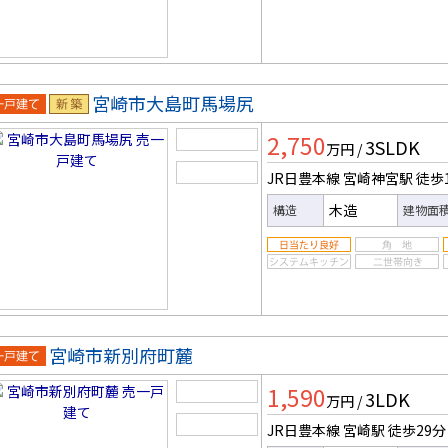
宮崎市大島町馬場尻
一戸建
新築
2,750
3SLDK
万円
/
JR日豊本線 宮崎神宮駅
徒歩
木造
構造
建物面
宮崎市新別府町麓
一戸建
1,590
3LDK
万円
/
JR日豊本線 宮崎駅
徒歩29分