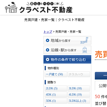
売買戸建・売家一覧｜クラベスト不動産
トップ
>
売買戸建・売家一覧
地域から探す
売
沿線・駅から探す
物件の条件で絞り込む
物件種別
一戸建て (50)
テラスハウ
ス (0)
一覧で
間取り
公開
2LDK (5)
3LDK (18)
50
4DK (1)
4LDK (19)
件中
5DK (1)
5LDK以上 (3)
並び替