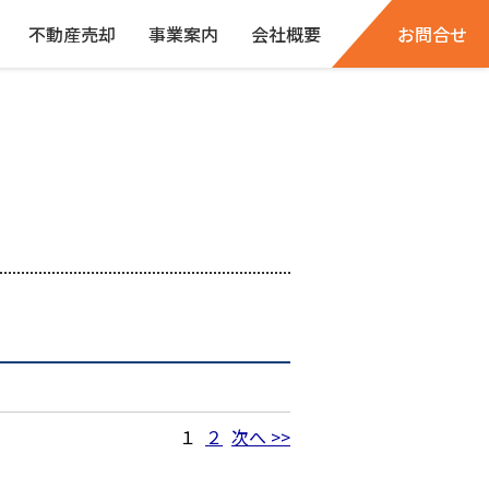
不動産売却
事業案内
会社概要
お問合せ
１
２
次へ >>