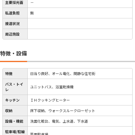
主要採光面
－
私道負担
無
接道状況
周辺施設
特徴・設備
特徴
日当り良好、オール電化、閑静な住宅街
バス・トイ
ユニットバス、浴室乾燥機
レ
キッチン
ＩＨクッキングヒーター
収納
床下収納、ウォークスルークローゼット
設備・機能
洗面化粧台、電気、上水道、下水道
駐車場/駐輪
平面駐車場