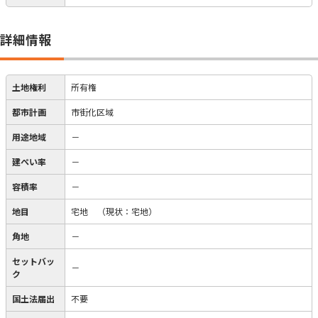
詳細情報
土地権利
所有権
都市計画
市街化区域
用途地域
－
建ぺい率
－
容積率
－
地目
宅地
（現状：宅地）
角地
－
セットバッ
－
ク
国土法届出
不要