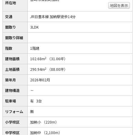
所在地
地図を表示
交通
JR日豊本線 加納駅徒歩14分
間取り
3LDK
間取り詳細
階数
1階建
2
建物面積
102.68m
（31.06坪）
2
土地面積
290.94m
（88.00坪）
築年月
2026年02月
建物構造
－
駐車場
有
3台
リフォーム
無
小学校区
加納小
（220m）
中学校区
加納中
（2,100m）