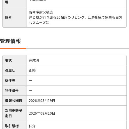
場
省令準耐火構造
備考
光と風が行き渡る20帖超のリビング、回遊動線で家事も日常
もスムーズに
管理情報
現状
完成済
引渡し
即時
条件等
－
物件番号
－
情報公開日
2026年03月19日
次回更新予
2026年08月10日
定日
取引態様
仲介