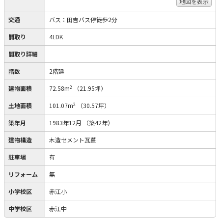
地図を表示
交通
バス：田吉バス停徒歩2分
間取り
4LDK
間取り詳細
階数
2階建
2
建物面積
72.58m
（21.95坪）
2
土地面積
101.07m
（30.57坪）
築年月
1983年12月
（築42年）
建物構造
木造セメント瓦葺
駐車場
有
リフォーム
無
小学校区
赤江小
中学校区
赤江中