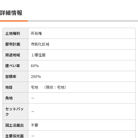
詳細情報
土地権利
所有権
都市計画
市街化区域
用途地域
１種住居
建ぺい率
60%
容積率
200%
地目
宅地
（現状：宅地）
角地
－
セットバッ
－
ク
国土法届出
不要
主要採光面
－