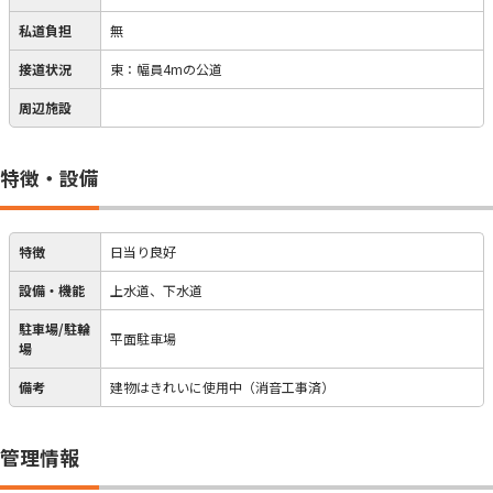
私道負担
無
接道状況
東：幅員4mの公道
周辺施設
特徴・設備
特徴
日当り良好
設備・機能
上水道、下水道
駐車場/駐輪
平面駐車場
場
備考
建物はきれいに使用中（消音工事済）
管理情報