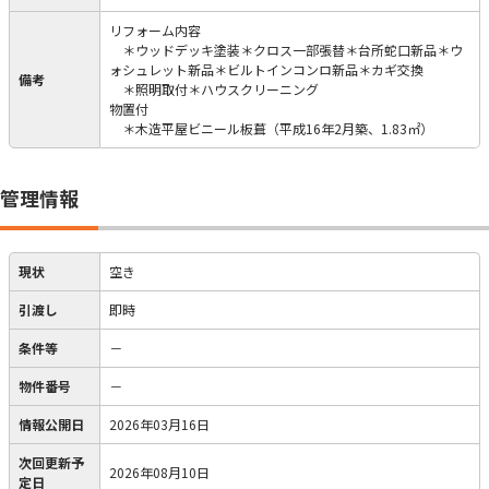
リフォーム内容
＊ウッドデッキ塗装＊クロス一部張替＊台所蛇口新品＊ウ
ォシュレット新品＊ビルトインコンロ新品＊カギ交換
備考
＊照明取付＊ハウスクリーニング
物置付
＊木造平屋ビニール板葺（平成16年2月築、1.83㎡）
管理情報
現状
空き
引渡し
即時
条件等
－
物件番号
－
情報公開日
2026年03月16日
次回更新予
2026年08月10日
定日