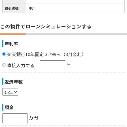
取引態様
仲介
この物件でローンシミュレーションする
年利率
楽天銀行10年固定 3.799％（8月金利）
％
直接入力する
返済年数
頭金
万円