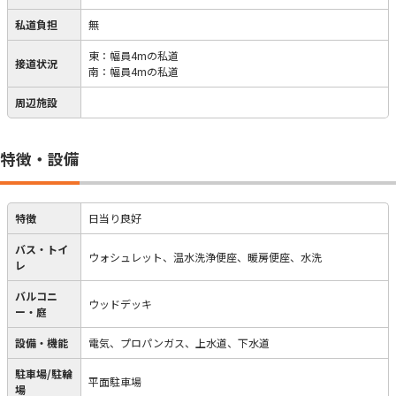
私道負担
無
東：幅員4mの私道
接道状況
南：幅員4mの私道
周辺施設
特徴・設備
特徴
日当り良好
バス・トイ
ウォシュレット、温水洗浄便座、暖房便座、水洗
レ
バルコニ
ウッドデッキ
ー・庭
設備・機能
電気、プロパンガス、上水道、下水道
駐車場/駐輪
平面駐車場
場