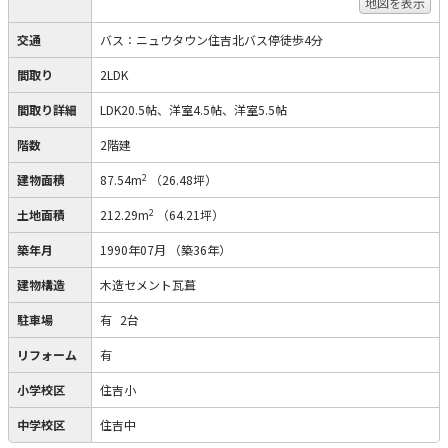
地図を表示
交通
バス：ニュウタウン住吉北バス停徒歩4分
間取り
2LDK
間取り詳細
LDK20.5帖、洋室4.5帖、洋室5.5帖
階数
2階建
2
建物面積
87.54m
（26.48坪）
2
土地面積
212.29m
（64.21坪）
築年月
1990年07月
（築36年）
建物構造
木造セメント瓦葺
駐車場
有
2台
リフォーム
有
小学校区
住吉小
中学校区
住吉中