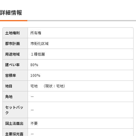
詳細情報
土地権利
所有権
都市計画
市街化区域
用途地域
１種低層
建ぺい率
80%
容積率
100%
地目
宅地
（現状：宅地）
角地
－
セットバッ
－
ク
国土法届出
不要
主要採光面
－