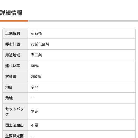
詳細情報
土地権利
所有権
都市計画
市街化区域
用途地域
準工業
建ぺい率
60%
容積率
200%
地目
宅地
角地
－
セットバッ
不要
ク
国土法届出
不要
主要採光面
－