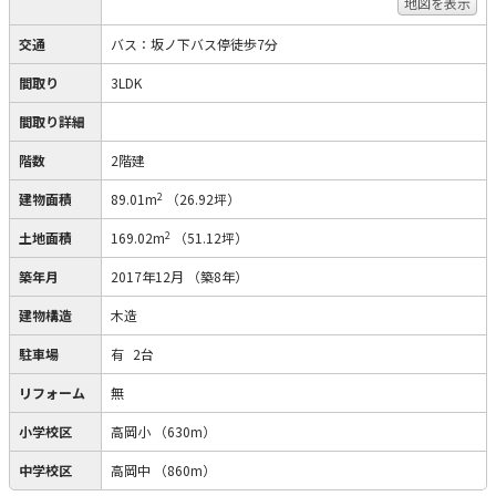
地図を表示
交通
バス：坂ノ下バス停徒歩7分
間取り
3LDK
間取り詳細
階数
2階建
2
建物面積
89.01m
（26.92坪）
2
土地面積
169.02m
（51.12坪）
築年月
2017年12月
（築8年）
建物構造
木造
駐車場
有
2台
リフォーム
無
小学校区
高岡小
（630m）
中学校区
高岡中
（860m）