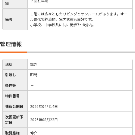
平面駐車場
場
１階には広々としたリビングとサンルームがあります。オー
備考
ル電化で経済的、室内状態も良好です。
小学校、中学校共に共に徒歩7～8分内。
管理情報
現状
空き
引渡し
即時
条件等
－
物件番号
－
情報公開日
2026年04月14日
次回更新予
2026年08月22日
定日
取引態様
仲介