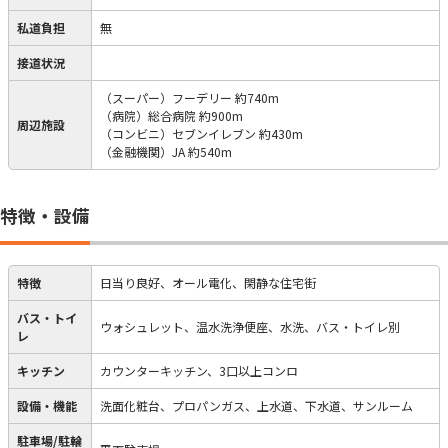
私道負担
無
接道状況
（スーパー）フーデリー 約740m
（病院）総合病院 約900m
周辺施設
（コンビニ）セブンイレブン 約430m
（金融機関）JA 約540m
特徴・設備
特徴
日当り良好、オール電化、閑静な住宅街
バス・トイ
ウォシュレット、温水洗浄便座、水洗、バス・トイレ別
レ
キッチン
カウンターキッチン、3口以上コンロ
設備・機能
洗面化粧台、プロパンガス、上水道、下水道、サンルーム
駐車場/駐輪