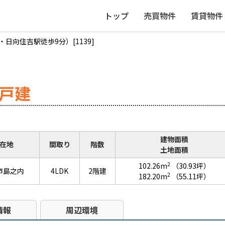
トップ
売買物件
賃貸物件
日向住吉駅徒歩9分）[1139]
築戸建
建物面積
在地
間取り
階数
土地面積
2
102.26m
（30.93坪）
市島之内
4LDK
2階建
2
182.20m
（55.11坪）
情報
周辺環境