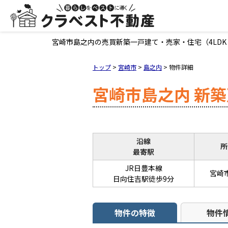
宮崎市島之内の売買新築一戸建て・売家・住宅（4LDK・
トップ
>
宮崎市
>
島之内
>
物件詳細
宮崎市島之内 新
沿線
所
最寄駅
JR日豊本線
宮崎
日向住吉駅徒歩9分
物件の特徴
物件