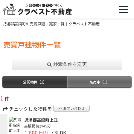
児湯郡高鍋町の売買戸建・売家一覧｜クラベスト不動産
売買戸建物件一覧
検索条件を変更
公開物件（1）
販売中（1）
1
件
チェックした物件を
お問い合わせ
児湯郡高鍋町上江
高鍋駅
徒歩45分
1,680万円
/ 3LDK