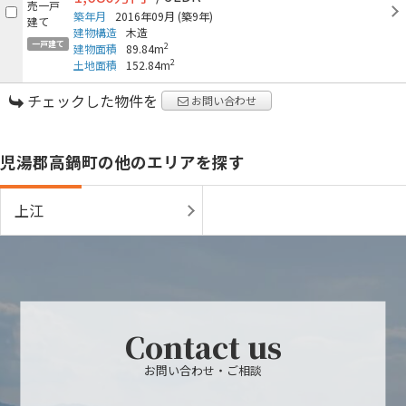
築年月
2016年09月
(築9年)
建物構造
木造
一戸建て
2
建物面積
89.84m
2
土地面積
152.84m
チェックした物件を
お問い合わせ
児湯郡高鍋町の他のエリアを探す
上江
Contact us
お問い合わせ・ご相談