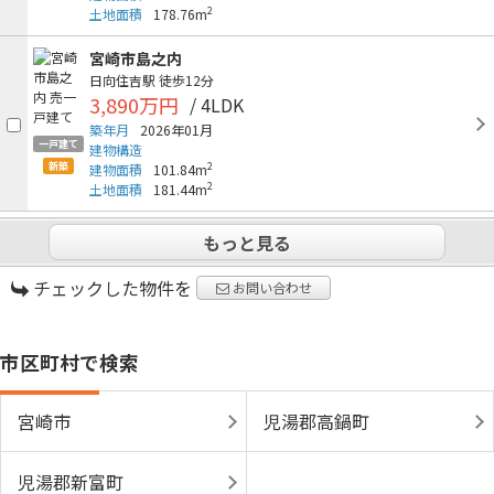
2
土地面積
178.76m
宮崎市島之内
日向住吉駅
徒歩12分
3,890万円
/ 4LDK
築年月
2026年01月
一戸建て
建物構造
新築
2
建物面積
101.84m
2
土地面積
181.44m
もっと見る
チェックした物件を
お問い合わせ
市区町村で検索
宮崎市
児湯郡高鍋町
児湯郡新富町