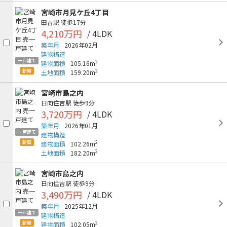
宮崎市月見ケ丘4丁目
田吉駅
徒歩17分
4,210万円
/ 4LDK
築年月
2026年02月
建物構造
一戸建て
2
建物面積
105.16m
新築
2
土地面積
159.20m
宮崎市島之内
日向住吉駅
徒歩9分
3,720万円
/ 4LDK
築年月
2026年01月
一戸建て
建物構造
新築
2
建物面積
102.26m
2
土地面積
182.20m
宮崎市島之内
日向住吉駅
徒歩9分
3,490万円
/ 4LDK
築年月
2025年12月
一戸建て
建物構造
新築
2
建物面積
102.05m