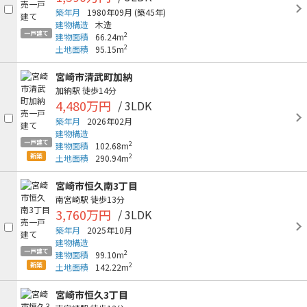
築年月
1980年09月
(築45年)
建物構造
木造
一戸建て
2
建物面積
66.24m
2
土地面積
95.15m
宮崎市清武町加納
加納駅
徒歩14分
4,480万円
/ 3LDK
築年月
2026年02月
建物構造
一戸建て
2
建物面積
102.68m
新築
2
土地面積
290.94m
宮崎市恒久南3丁目
南宮崎駅
徒歩13分
3,760万円
/ 3LDK
築年月
2025年10月
建物構造
一戸建て
2
建物面積
99.10m
新築
2
土地面積
142.22m
宮崎市恒久3丁目