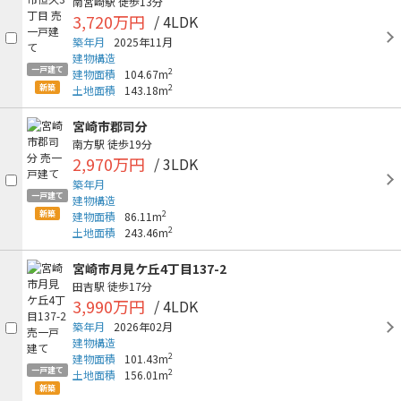
南宮崎駅
徒歩13分
3,720万円
/ 4LDK
築年月
2025年11月
建物構造
一戸建て
2
建物面積
104.67m
新築
2
土地面積
143.18m
宮崎市郡司分
南方駅
徒歩19分
2,970万円
/ 3LDK
築年月
一戸建て
建物構造
新築
2
建物面積
86.11m
2
土地面積
243.46m
宮崎市月見ケ丘4丁目137-2
田吉駅
徒歩17分
3,990万円
/ 4LDK
築年月
2026年02月
建物構造
2
建物面積
101.43m
一戸建て
2
土地面積
156.01m
新築