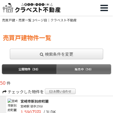
売買戸建・売家一覧 2ページ目｜クラベスト不動産
売買戸建物件一覧
検索条件を変更
公開物件（50）
販売中（50）
50
件
チェックした物件を
お問い合わせ
宮崎市新別府町麓
宮崎駅
徒歩29分
1,590万円
/ 3LDK