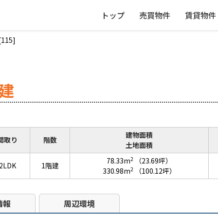
トップ
売買物件
賃貸物件
15]
建
建物面積
間取り
階数
土地面積
2
78.33m
（23.69坪）
2LDK
1階建
2
330.98m
（100.12坪）
情報
周辺環境