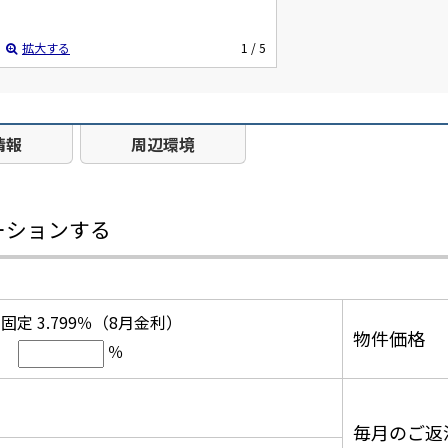
拡大する
1
/ 5
情報
周辺環境
ーションする
固定 3.799％（8月金利）
物件価格
％
毎月のご返