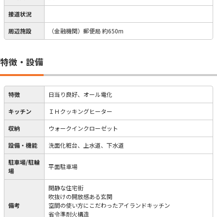
接道状況
周辺施設
（金融機関）郵便局 約650m
特徴・設備
特徴
日当り良好、オール電化
キッチン
ＩＨクッキングヒーター
収納
ウォークインクローゼット
設備・機能
洗面化粧台、上水道、下水道
駐車場/駐輪
平面駐車場
場
閑静な住宅街
吹抜けの開放感ある玄関
備考
空間の使い方にこだわったアイランドキッチン
省令準耐火構造