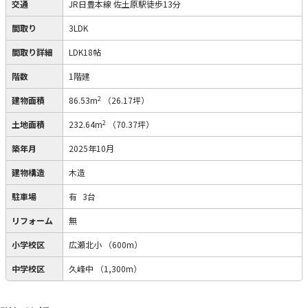
交通
JR日豊本線 佐土原駅徒歩13分
間取り
3LDK
間取り詳細
LDK18帖
階数
1階建
2
建物面積
86.53m
（26.17坪）
2
土地面積
232.64m
（70.37坪）
築年月
2025年10月
建物構造
木造
駐車場
有
3台
リフォーム
無
小学校区
広瀬北小
（600m）
中学校区
久峰中
（1,300m）