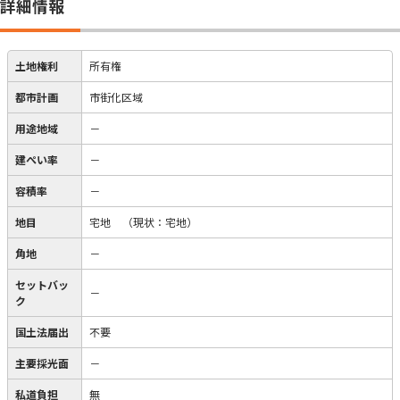
詳細情報
土地権利
所有権
都市計画
市街化区域
用途地域
－
建ぺい率
－
容積率
－
地目
宅地
（現状：宅地）
角地
－
セットバッ
－
ク
国土法届出
不要
主要採光面
－
私道負担
無