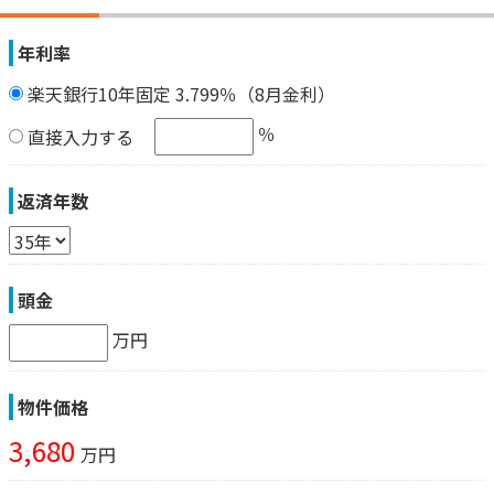
年利率
楽天銀行10年固定 3.799％（8月金利）
％
直接入力する
返済年数
頭金
万円
物件価格
3,680
万円