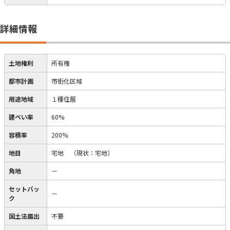
詳細情報
土地権利
所有権
都市計画
市街化区域
用途地域
１種住居
建ぺい率
60%
容積率
200%
地目
宅地
（現状：宅地）
角地
－
セットバッ
－
ク
国土法届出
不要