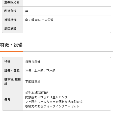
主要採光面
－
私道負担
無
接道状況
南：幅員6.7mの公道
周辺施設
特徴・設備
特徴
日当り良好
設備・機能
電気、上水道、下水道
駐車場/駐輪
平面駐車場
場
並列3台駐車可能
開放感あふれる21.1畳リビング
備考
２ヶ所から出入りできる便利な洗面脱衣室
収納力のあるウォークインクローゼット