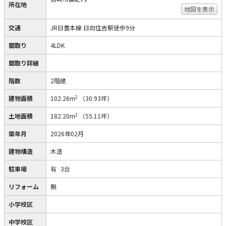
所在地
地図を表示
交通
JR日豊本線 日向住吉駅徒歩9分
間取り
4LDK
間取り詳細
階数
2階建
2
建物面積
102.26m
（30.93坪）
2
土地面積
182.20m
（55.11坪）
築年月
2026年02月
建物構造
木造
駐車場
有
3台
リフォーム
無
小学校区
中学校区