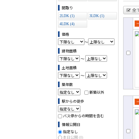
ス (0)
間取り
全
2LDK (1)
3LDK (1)
4LDK (4)
売
価格
て
～
建物面積
～
土地面積
～
築年数
新築以外
駅からの徒歩
売
て
バス停からの時間を含む
情報公開日
指定なし
本日公開
(0)