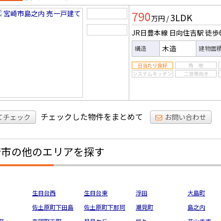
一戸建
790
3LDK
万円
/
JR日豊本線 日向住吉駅
徒歩
木造
構造
建物面
チェックした物件をまとめて
てチェック
お問い合わせ
崎市の他のエリアを探す
生目台西
生目台東
浮田
大島町
佐土原町下田島
佐土原町下那珂
潮見町
島之内