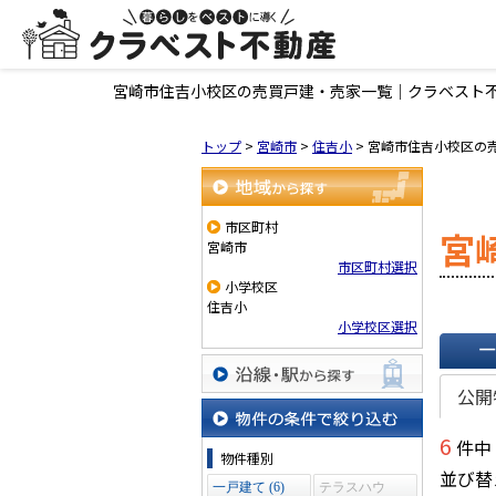
宮崎市住吉小校区の売買戸建・売家一覧｜クラベスト
トップ
>
宮崎市
>
住吉小
>
宮崎市住吉小校区の
地域から探す
市区町村
宮
宮崎市
市区町村選択
小学校区
住吉小
小学校区選択
一覧で
公開
沿線・駅から探す
6
件中
物件の条件で絞り込む
物件種別
並び替
一戸建て (6)
テラスハウ