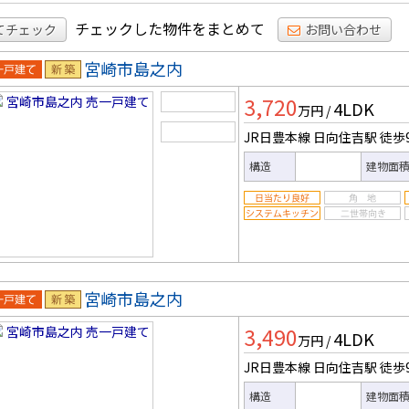
チェックした物件をまとめて
てチェック
お問い合わせ
宮崎市島之内
一戸建
新築
3,720
4LDK
万円
/
JR日豊本線 日向住吉駅
徒歩
構造
建物面
宮崎市島之内
一戸建
新築
3,490
4LDK
万円
/
JR日豊本線 日向住吉駅
徒歩
構造
建物面