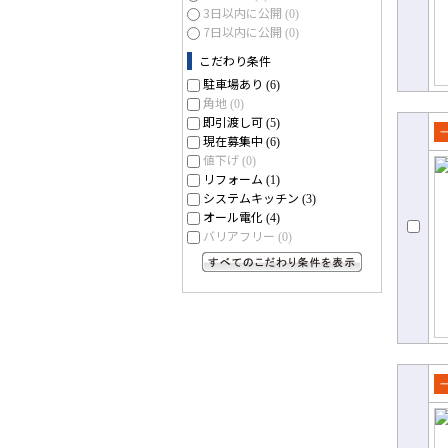
3日以内に公開
(0)
7日以内に公開
(0)
こだわり条件
駐車場あり
(6)
角地
(0)
即引渡し可
(5)
現在募集中
(6)
売
値下げ
(0)
て
リフォーム
(1)
システムキッチン
(3)
オール電化
(4)
バリアフリー
(0)
すべてのこだわり条件を見る
売
て