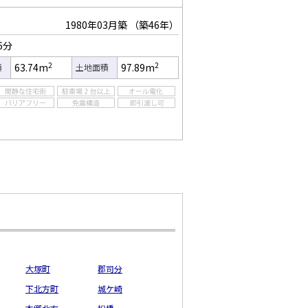
1980年03月築
（築46年）
6分
2
2
63.74m
97.89m
積
土地面積
大塚町
郡司分
下北方町
城ケ崎