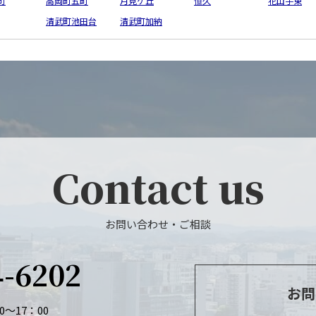
町
高岡町五町
月見ケ丘
恒久
花山手東
清武町池田台
清武町加納
Contact us
お問い合わせ・ご相談
4-6202
お問
～17：00