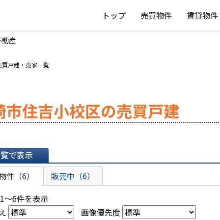
トップ
売買物件
賃貸物件
不動産
売買戸建・売家一覧
崎市住吉小校区の売買戸建
表示
物件（6）
販売中（6）
 1～6件を表示
え
画像優先度