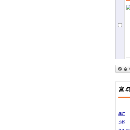
売
て
全
宮
赤江
小松