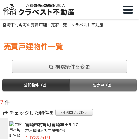
宮崎市村角町の売買戸建・売家一覧｜クラベスト不動産
売買戸建物件一覧
検索条件を変更
公開物件（2）
販売中（2）
2
件
チェックした物件を
お問い合わせ
宮崎市村角町宮崎牟田9-17
花ヶ島団地入口
徒歩7分
1,028万円