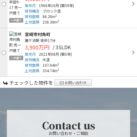
築年月
1966年10月
(築59年)
建物構造
ブロック造
2
建物面積
86.28m
一戸建て
2
土地面積
236.38m
宮崎市村角町
蓮ケ池駅
徒歩17分
3,900万円
/ 3SLDK
築年月
2021年08月
(築5年)
一戸建て
建物構造
木造
2
建物面積
107.64m
2
土地面積
334.74m
チェックした物件を
お問い合わせ
Contact us
お問い合わせ・ご相談