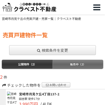
宮崎市月見ケ丘の売買戸建・売家一覧｜クラベスト不動産
売買戸建物件一覧
検索条件を変更
公開物件（2）
販売中（2）
2
件
チェックした物件を
お問い合わせ
宮崎市月見ケ丘4丁目137-2
田吉駅
徒歩17分
3,990万円
/ 4LDK