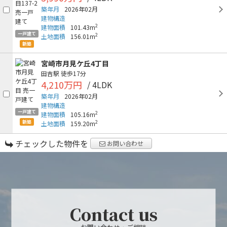
築年月
2026年02月
建物構造
2
建物面積
101.43m
一戸建て
2
土地面積
156.01m
新築
宮崎市月見ケ丘4丁目
田吉駅
徒歩17分
4,210万円
/ 4LDK
築年月
2026年02月
建物構造
一戸建て
2
建物面積
105.16m
新築
2
土地面積
159.20m
チェックした物件を
お問い合わせ
Contact us