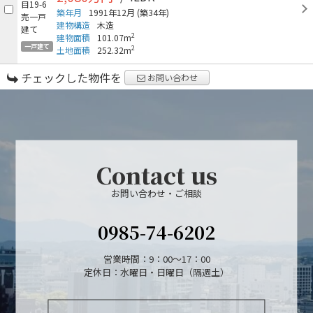
築年月
1991年12月
(築34年)
建物構造
木造
2
建物面積
101.07m
一戸建て
2
土地面積
252.32m
チェックした物件を
お問い合わせ
Contact us
お問い合わせ・ご相談
0985-74-6202
営業時間：9：00～17：00
定休日：水曜日・日曜日（隔週土）