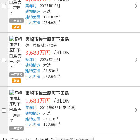
築年月
2025年10月
建物構造
木造
2
建物面積
101.02m
一戸建て
2
土地面積
234.02m
新築
宮崎市佐土原町下田島
佐土原駅
徒歩13分
3,680万円
/ 3LDK
築年月
2025年10月
建物構造
木造
2
建物面積
86.53m
一戸建て
2
土地面積
232.64m
新築
宮崎市佐土原町下田島
1,680万円
/ 3LDK
築年月
2014年06月
(築12年)
建物構造
木造
2
建物面積
86.11m
2
土地面積
122.66m
一戸建て
お問い合わせ