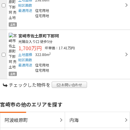
総区画数
最適用途
住宅用地
住宅用地
土地
宮崎市佐土原町下那珂
光陽台入り口
徒歩5分
1,700万円
坪単価：17.41万円
2
土地面積
322.80m
総区画数
最適用途
住宅用地
住宅用地
土地
チェックした物件を
お問い合わせ
宮崎市の他のエリアを探す
阿波岐原町
内海