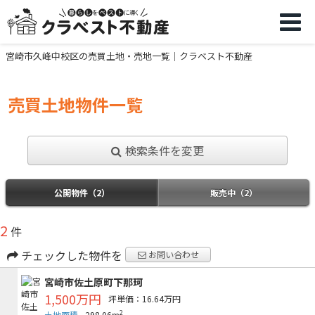
宮崎市久峰中校区の売買土地・売地一覧｜クラベスト不動産
売買土地物件一覧
検索条件を変更
公開物件（2）
販売中（2）
2
件
チェックした物件を
お問い合わせ
宮崎市佐土原町下那珂
1,500万円
坪単価：16.64万円
2
土地面積
298.06m