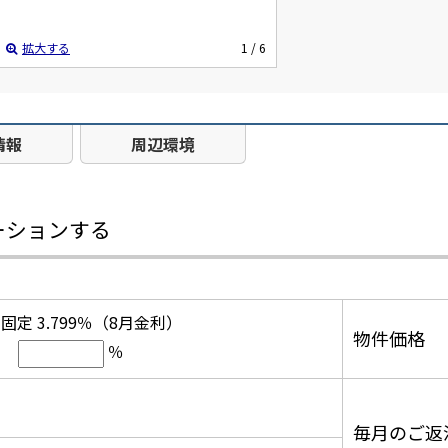
拡大する
1
/ 6
情報
周辺環境
ーションする
固定 3.799％（8月金利）
物件価格
％
毎月のご返