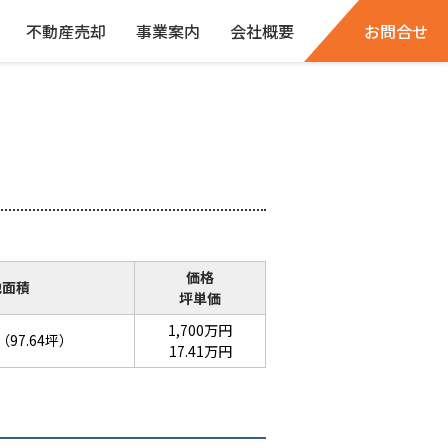
不動産売却
事業案内
会社概要
お問合せ
価格
地面積
坪単価
1,700万円
（97.64坪）
17.41万円