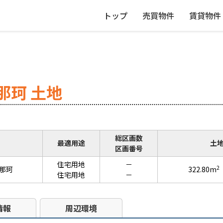
トップ
売買物件
賃貸物件
那珂 土地
総区画数
最適用途
土
区画番号
住宅用地
－
2
那珂
322.80m
住宅用地
－
情報
周辺環境