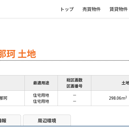
トップ
売買物件
賃貸物件
那珂 土地
総区画数
最適用途
土
区画番号
住宅用地
－
2
那珂
298.06m
住宅用地
－
情報
周辺環境