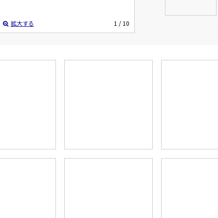
拡大する
1
/ 10