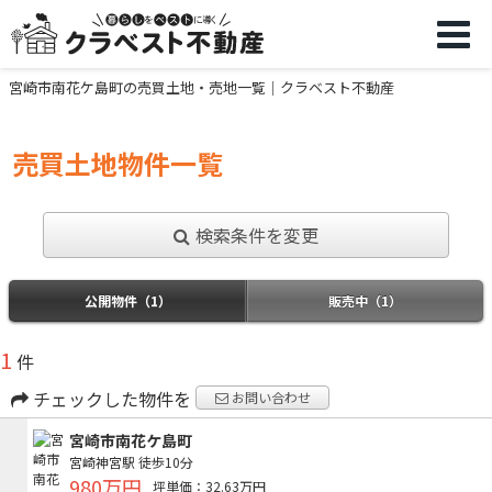
宮崎市南花ケ島町の売買土地・売地一覧｜クラベスト不動産
売買土地物件一覧
検索条件を変更
公開物件（1）
販売中（1）
1
件
チェックした物件を
お問い合わせ
宮崎市南花ケ島町
宮崎神宮駅
徒歩10分
980万円
坪単価：32.63万円