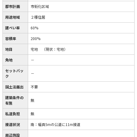
都市計画
市街化区域
用途地域
２種住居
建ぺい率
60%
容積率
200%
地目
宅地
（現状：宅地）
角地
－
セットバッ
－
ク
国土法届出
不要
建築条件の
無
有無
私道負担
無
接道状況
南：幅員5mの公道に11m接道
周辺施設