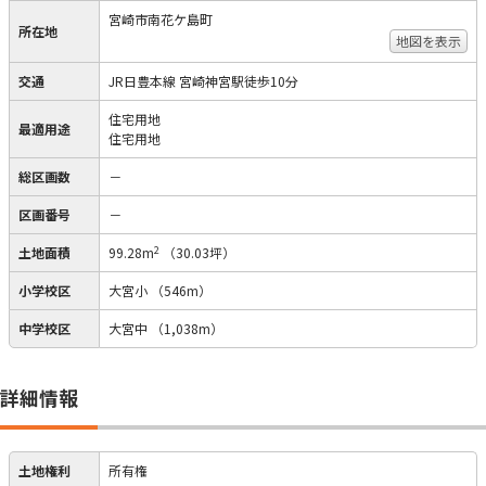
宮崎市南花ケ島町
所在地
地図を表示
交通
JR日豊本線 宮崎神宮駅徒歩10分
住宅用地
最適用途
住宅用地
総区画数
－
区画番号
－
2
土地面積
99.28m
（30.03坪）
小学校区
大宮小
（546m）
中学校区
大宮中
（1,038m）
詳細情報
土地権利
所有権