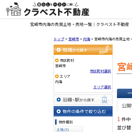
宮崎市内海の売買土地・売地一覧｜クラベスト不動産
トップ
>
宮崎市
>
内海
>
宮崎市内海の売買土地
地域から探す
市区町村
宮
宮崎市
市区町村選択
エリア
内海
エリア選択
一覧で
公開
沿線・駅から探す
1
件中
物件の条件で絞り込む
物件種別
並び替
土地 (1)