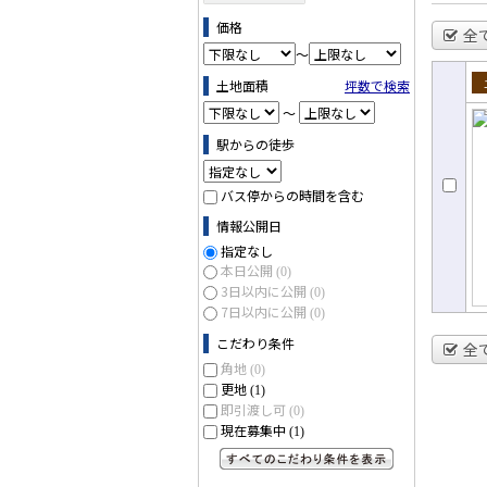
価格
全
～
土地面積
坪数で検索
売
～
駅からの徒歩
バス停からの時間を含む
情報公開日
指定なし
本日公開
(0)
3日以内に公開
(0)
7日以内に公開
(0)
こだわり条件
全
角地
(0)
更地
(1)
即引渡し可
(0)
現在募集中
(1)
すべてのこだわり条件を見る