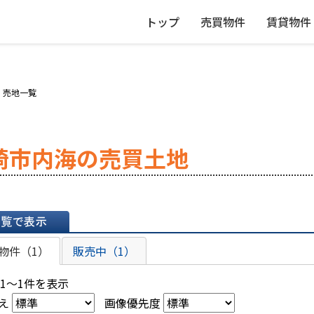
トップ
売買物件
賃貸物件
・売地一覧
崎市内海の売買土地
表示
物件（1）
販売中（1）
 1～1件を表示
え
画像優先度