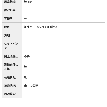
用途地域
無指定
建ぺい率
－
容積率
－
地目
雑種地
（現状：雑種地）
角地
－
セットバッ
－
ク
国土法届出
不要
建築条件の
無
有無
私道負担
無
接道状況
東：の公道
周辺施設