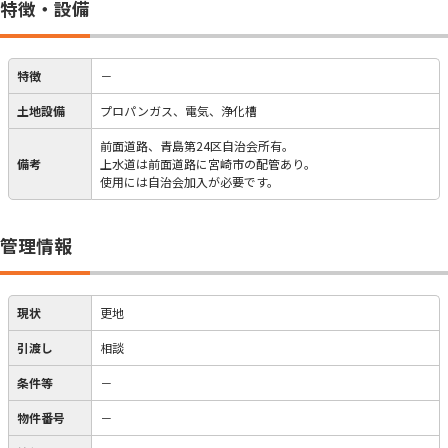
特徴・設備
特徴
－
土地設備
プロパンガス、電気、浄化槽
前面道路、青島第24区自治会所有。
備考
上水道は前面道路に宮崎市の配管あり。
使用には自治会加入が必要です。
管理情報
現状
更地
引渡し
相談
条件等
－
物件番号
－