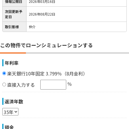
情報公開日
2026年03月16日
次回更新予
2026年08月22日
定日
取引態様
仲介
この物件でローンシミュレーションする
年利率
楽天銀行10年固定 3.799％（8月金利）
％
直接入力する
返済年数
頭金