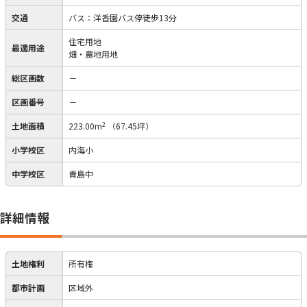
交通
バス：洋香園バス停徒歩13分
住宅用地
最適用途
畑・農地用地
総区画数
－
区画番号
－
2
土地面積
223.00m
（67.45坪）
小学校区
内海小
中学校区
青島中
詳細情報
土地権利
所有権
都市計画
区域外