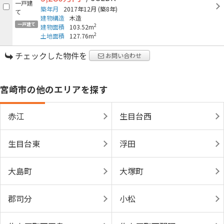
築年月
2017年12月
(築8年)
建物構造
木造
一戸建て
2
建物面積
103.52m
2
土地面積
127.76m
チェックした物件を
お問い合わせ
宮崎市の他のエリアを探す
赤江
生目台西
生目台東
浮田
大島町
大塚町
郡司分
小松