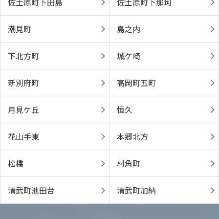
佐土原町下田島
佐土原町下那珂
潮見町
島之内
下北方町
城ケ崎
新別府町
高岡町五町
月見ケ丘
恒久
花山手東
本郷北方
松橋
村角町
清武町池田台
清武町加納