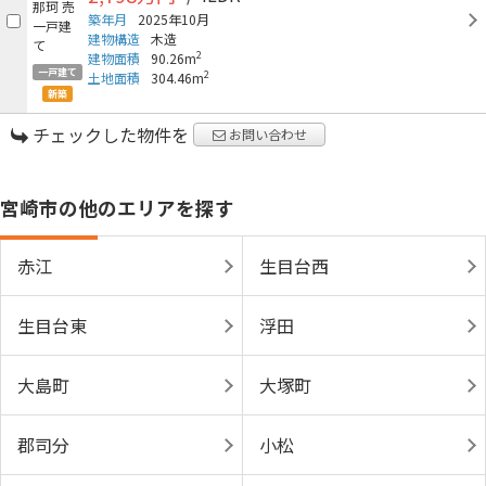
築年月
2025年10月
建物構造
木造
2
建物面積
90.26m
一戸建て
2
土地面積
304.46m
新築
チェックした物件を
お問い合わせ
宮崎市の他のエリアを探す
赤江
生目台西
生目台東
浮田
大島町
大塚町
郡司分
小松