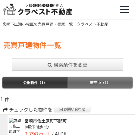
宮崎市広瀬小校区の売買戸建・売家一覧｜クラベスト不動産
売買戸建物件一覧
検索条件を変更
公開物件（1）
販売中（1）
1
件
チェックした物件を
お問い合わせ
宮崎市佐土原町下那珂
御殿下
徒歩5分
2,798万円
/ 4LDK