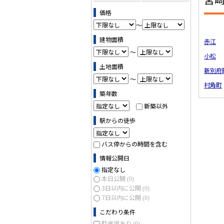
ス (0)
価格
～
建物面積
赤江
～
小松
土地面積
新別府
～
村角町
築年数
新築以外
駅からの徒歩
バス停からの時間を含む
情報公開日
指定なし
本日公開
(0)
3日以内に公開
(0)
7日以内に公開
(0)
こだわり条件
駐車場あり