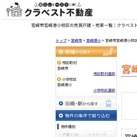
宮崎市宮崎港小校区の売買戸建・売家一覧｜クラベス
トップ
>
宮崎市
>
宮崎港小
>
宮崎市宮崎港小校
地域から探す
市区町村
宮
宮崎市
市区町村選択
小学校区
宮崎港小
小学校区選択
沿線・駅から探す
物件の条件で絞り込む
物件種別
宮
一戸建て (0)
テラスハウ