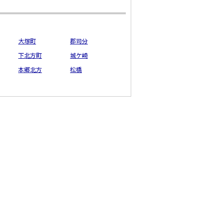
大塚町
郡司分
下北方町
城ケ崎
本郷北方
松橋