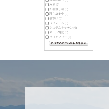
(0)
角地
(0)
即引渡し可
(0)
現在募集中
(0)
値下げ
(0)
リフォーム
(0)
システムキッチン
(0)
オール電化
(0)
バリアフリー
(0)
すべてのこだわり条件を見る