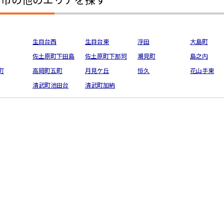
生目台西
生目台東
浮田
大島町
佐土原町下田島
佐土原町下那珂
潮見町
島之内
町
高岡町五町
月見ケ丘
恒久
花山手東
清武町池田台
清武町加納