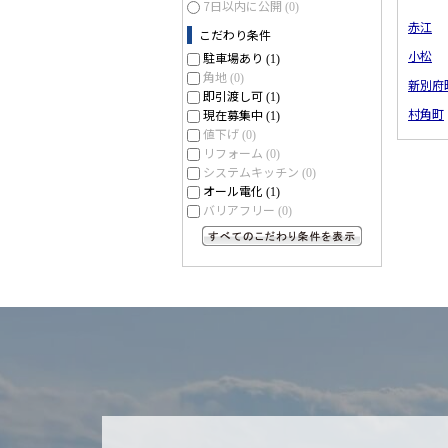
7日以内に公開
(0)
赤江
こだわり条件
小松
駐車場あり
(1)
角地
(0)
新別府
即引渡し可
(1)
村角町
現在募集中
(1)
値下げ
(0)
リフォーム
(0)
システムキッチン
(0)
オール電化
(1)
バリアフリー
(0)
すべてのこだわり条件を見る