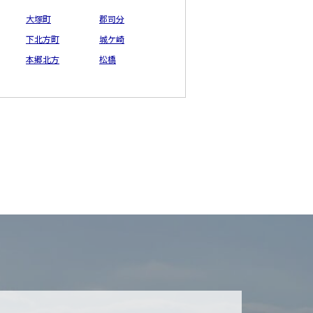
大塚町
郡司分
下北方町
城ケ崎
本郷北方
松橋