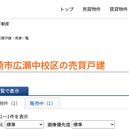
トップ
売買物件
賃貸物件
不動産
売買戸建・売家一覧
崎市広瀬中校区の売買戸建
表示
物件（1）
販売中（1）
 1～1件を表示
え
画像優先度