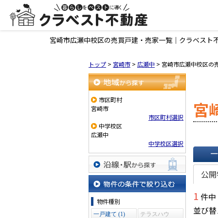
宮崎市広瀬中校区の売買戸建・売家一覧｜クラベスト
トップ
>
宮崎市
>
広瀬中
>
宮崎市広瀬中校区の
地域から探す
市区町村
宮
宮崎市
市区町村選択
中学校区
広瀬中
中学校区選択
一覧で
公開
沿線・駅から探す
1
件中
物件の条件で絞り込む
物件種別
並び替
一戸建て (1)
テラスハウ