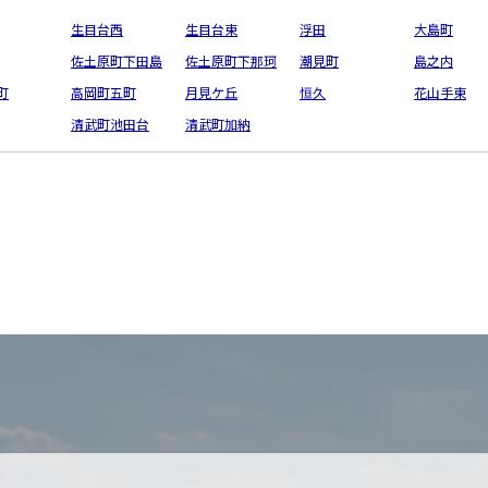
生目台西
生目台東
浮田
大島町
佐土原町下田島
佐土原町下那珂
潮見町
島之内
町
高岡町五町
月見ケ丘
恒久
花山手東
清武町池田台
清武町加納