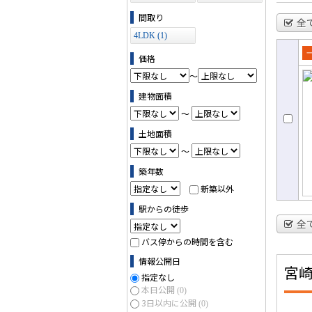
ス (0)
間取り
全
4LDK (1)
価格
売
～
て
建物面積
～
土地面積
～
築年数
新築以外
駅からの徒歩
全
バス停からの時間を含む
情報公開日
宮
指定なし
本日公開
(0)
3日以内に公開
(0)