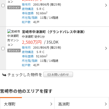
築年月
2001年06月
(築25年)
マンション
建物構造
ＳＲＣ
2
専有面積
92.60m
所在階/階数
11階
/
14階建
総戸数
41戸
宮崎市中津瀬町（グランドパレス中津瀬）
中津瀬町
徒歩1分
2,580万円
/ 3SLDK
築年月
2001年06月
(築25年)
マンション
建物構造
ＳＲＣ
2
専有面積
92.60m
所在階/階数
11階
/
14階建
総戸数
41戸
チェックした物件を
お問い合わせ
宮崎市の他のエリアを探す
大塚町
高洲町