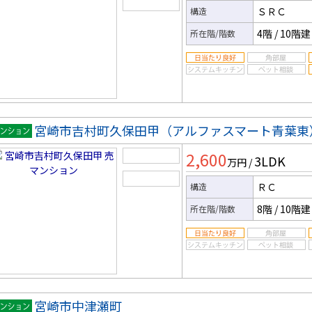
ＳＲＣ
構造
4階
/
10階建
所在階/階数
宮崎市吉村町久保田甲（アルファスマート青葉東
マンシ
2,600
3LDK
ン
万円
/
ＲＣ
構造
8階
/
10階建
所在階/階数
宮崎市中津瀬町