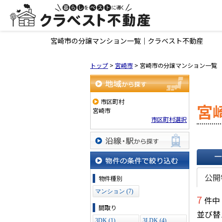
宮崎市の分譲マンション一覧｜クラベスト不動産
トップ
>
宮崎市
>
宮崎市の分譲マンション一覧
地域から探す
市区町村
宮
宮崎市
市区町村選択
沿線・駅から探す
一覧で
物件の条件で絞り込む
公開
物件種別
マンション (7)
7
件中
間取り
並び替
3DK (1)
3LDK (4)