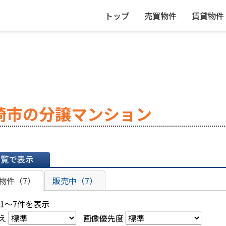
トップ
売買物件
賃貸物件
崎市の分譲マンション
表示
物件（7）
販売中（7）
 1～7件を表示
え
画像優先度