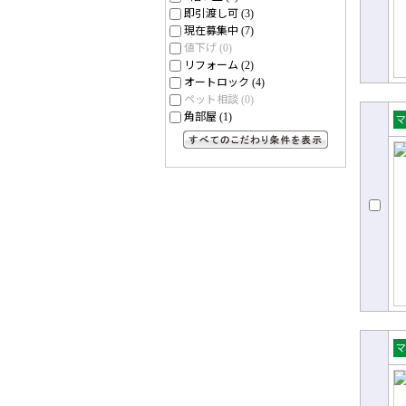
即引渡し可
(3)
現在募集中
(7)
値下げ
(0)
リフォーム
(2)
オートロック
(4)
ペット相談
(0)
角部屋
(1)
売
ョ
すべてのこだわり条件を見る
売
ョ