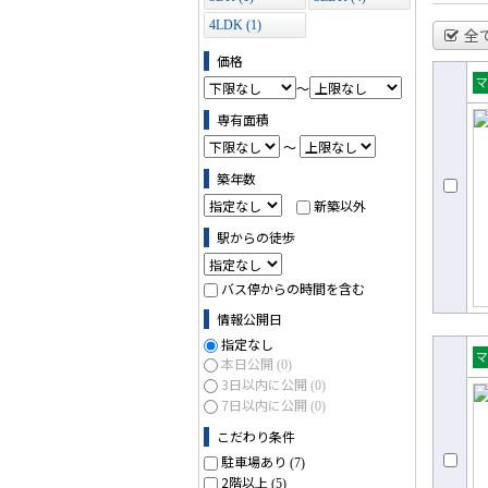
4LDK (1)
全
価格
～
売
専有面積
ョ
～
築年数
新築以外
駅からの徒歩
バス停からの時間を含む
情報公開日
指定なし
本日公開
(0)
売
3日以内に公開
(0)
ョ
7日以内に公開
(0)
こだわり条件
駐車場あり
(7)
2階以上
(5)