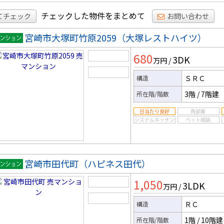
チェックした物件をまとめて
てチェック
お問い合わせ
宮崎市大塚町竹原2059（大塚レストハイツ）
マンシ
680
3DK
ン
万円
/
ＳＲＣ
構造
3階
/
7階建
所在階/階数
宮崎市田代町（ハピネス田代）
マンシ
1,050
3LDK
ン
万円
/
ＲＣ
構造
1階
/
10階建
所在階/階数