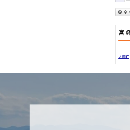
全
宮
大塚町