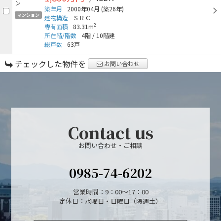
築年月
2000年04月
(築26年)
マンション
建物構造
ＳＲＣ
2
専有面積
83.31m
所在階/階数
4階
/
10階建
総戸数
63戸
チェックした物件を
お問い合わせ
Contact us
お問い合わせ・ご相談
0985-74-6202
営業時間：9：00～17：00
定休日：水曜日・日曜日（隔週土）