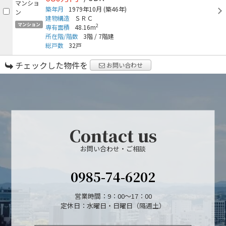
築年月
1979年10月
(築46年)
建物構造
ＳＲＣ
マンション
2
専有面積
48.16m
所在階/階数
3階
/
7階建
総戸数
32戸
チェックした物件を
お問い合わせ
Contact us
お問い合わせ・ご相談
0985-74-6202
営業時間：9：00～17：00
定休日：水曜日・日曜日（隔週土）