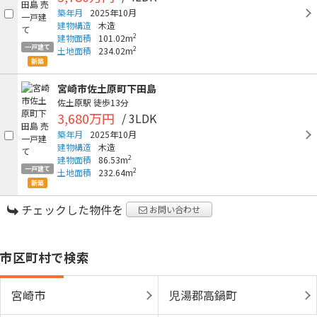
築年月
2025年10月
建物構造
木造
2
建物面積
101.02m
一戸建て
2
土地面積
234.02m
新築
宮崎市佐土原町下田島
佐土原駅
徒歩13分
3,680万円
/ 3LDK
築年月
2025年10月
建物構造
木造
2
建物面積
86.53m
一戸建て
2
土地面積
232.64m
新築
チェックした物件を
お問い合わせ
市区町村で検索
宮崎市
児湯郡高鍋町