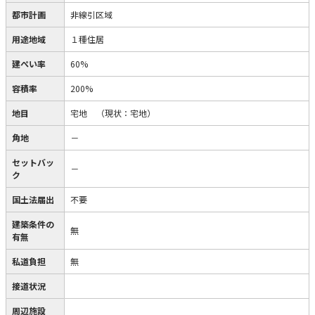
都市計画
非線引区域
用途地域
１種住居
建ぺい率
60%
容積率
200%
地目
宅地
（現状：宅地）
角地
－
セットバッ
－
ク
国土法届出
不要
建築条件の
無
有無
私道負担
無
接道状況
周辺施設