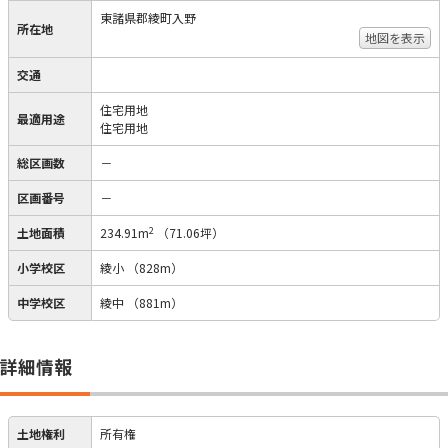
東諸県郡綾町入野
所在地
地図を表示
交通
住宅用地
最適用途
住宅用地
総区画数
－
区画番号
－
2
土地面積
234.91m
（71.06坪）
小学校区
綾小
（828m）
中学校区
綾中
（881m）
詳細情報
土地権利
所有権