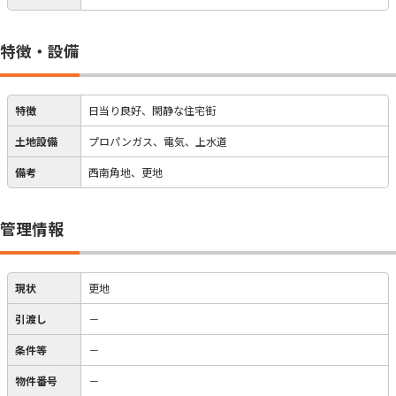
特徴・設備
特徴
日当り良好、閑静な住宅街
土地設備
プロパンガス、電気、上水道
備考
西南角地、更地
管理情報
現状
更地
引渡し
－
条件等
－
物件番号
－