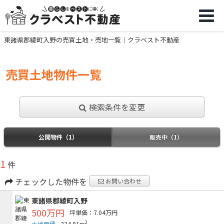
東諸県郡綾町入野の売買土地・売地一覧｜クラベスト不動産
売買土地物件一覧
検索条件を変更
公開物件（1）
販売中（1）
1
件
チェックした物件を
お問い合わせ
東諸県郡綾町入野
500万円
坪単価：7.04万円
2
土地面積
234.91m