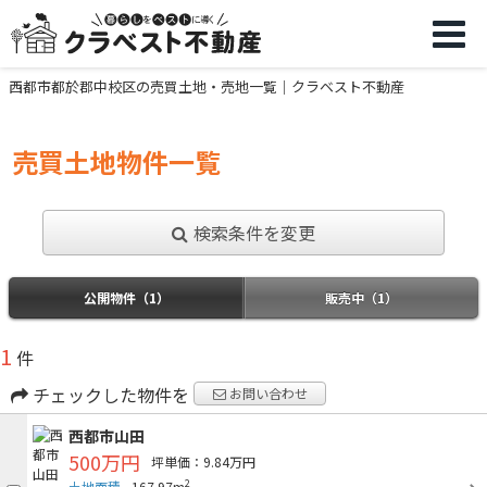
西都市都於郡中校区の売買土地・売地一覧｜クラベスト不動産
売買土地物件一覧
検索条件を変更
公開物件（1）
販売中（1）
1
件
チェックした物件を
お問い合わせ
西都市山田
500万円
坪単価：9.84万円
2
土地面積
167.97m