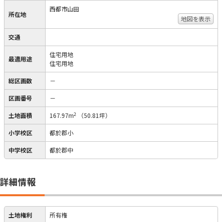
西都市山田
所在地
地図を表示
交通
住宅用地
最適用途
住宅用地
総区画数
－
区画番号
－
2
土地面積
167.97m
（50.81坪）
小学校区
都於郡小
中学校区
都於郡中
詳細情報
土地権利
所有権