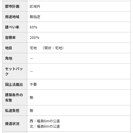
都市計画
区域外
用途地域
無指定
建ぺい率
60%
容積率
200%
地目
宅地
（現状：宅地）
角地
－
セットバッ
－
ク
国土法届出
不要
建築条件の
無
有無
私道負担
無
西：幅員6mの公道
接道状況
北：幅員6mの公道