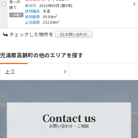
築年月
2016年09月
(築9年)
建物構造
木造
一戸建て
2
建物面積
89.84m
2
土地面積
152.84m
チェックした物件を
お問い合わせ
児湯郡高鍋町の他のエリアを探す
上江
Contact us
お問い合わせ・ご相談