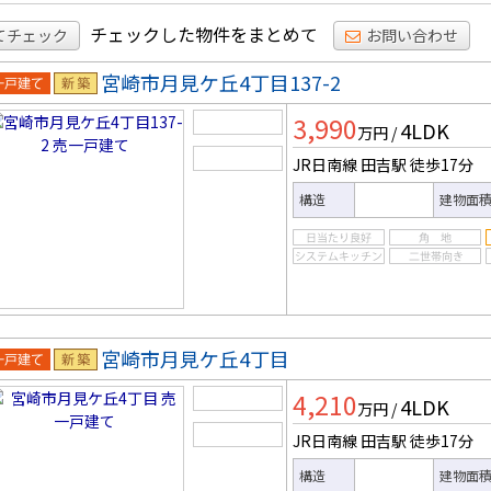
チェックした物件をまとめて
てチェック
お問い合わせ
宮崎市月見ケ丘4丁目137-2
一戸建
新築
3,990
4LDK
万円
/
JR日南線 田吉駅
徒歩17分
構造
建物面
宮崎市月見ケ丘4丁目
一戸建
新築
4,210
4LDK
万円
/
JR日南線 田吉駅
徒歩17分
構造
建物面