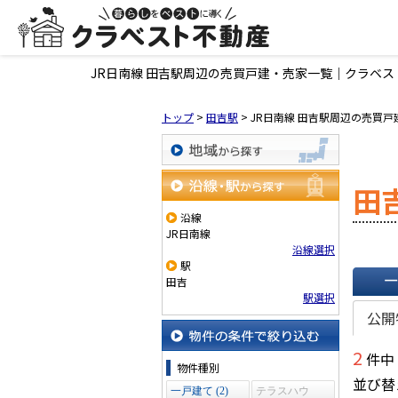
JR日南線 田吉駅周辺の売買戸建・売家一覧｜クラベス
トップ
>
田吉駅
>
JR日南線 田吉駅周辺の売買
地域から探す
田
沿線・駅から探す
沿線
JR日南線
沿線選択
駅
田吉
駅選択
一覧で
公開
2
件中
物件の条件で絞り込む
物件種別
並び替
一戸建て (2)
テラスハウ