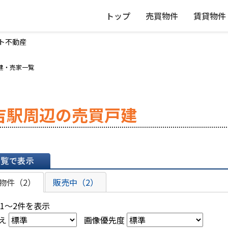
トップ
売買物件
賃貸物件
ト不動産
戸建・売家一覧
吉駅周辺の売買戸建
表示
物件（2）
販売中（2）
 1～2件を表示
え
画像優先度