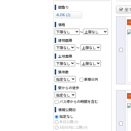
ス (0)
間取り
全
4LDK (2)
価格
売
～
て
建物面積
～
土地面積
～
築年数
新築以外
駅からの徒歩
売
バス停からの時間を含む
て
情報公開日
指定なし
本日公開
(0)
3日以内に公開
(0)