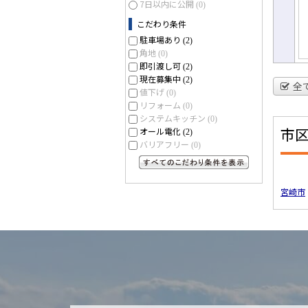
7日以内に公開
(0)
こだわり条件
駐車場あり
(2)
角地
(0)
即引渡し可
(2)
現在募集中
(2)
全
値下げ
(0)
リフォーム
(0)
システムキッチン
(0)
市
オール電化
(2)
バリアフリー
(0)
すべてのこだわり条件を見る
宮崎市