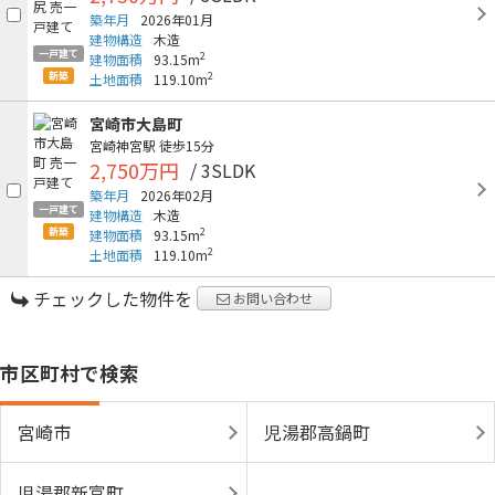
築年月
2026年01月
建物構造
木造
一戸建て
2
建物面積
93.15m
新築
2
土地面積
119.10m
宮崎市大島町
宮崎神宮駅
徒歩15分
2,750万円
/ 3SLDK
築年月
2026年02月
一戸建て
建物構造
木造
新築
2
建物面積
93.15m
2
土地面積
119.10m
チェックした物件を
お問い合わせ
市区町村で検索
宮崎市
児湯郡高鍋町
児湯郡新富町