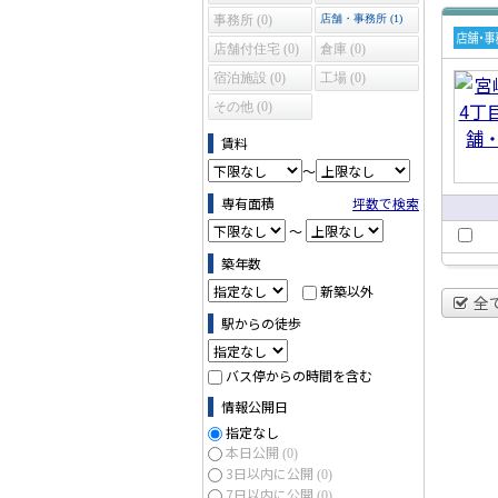
事務所 (0)
店舗・事務所 (1)
店舗付住宅 (0)
倉庫 (0)
賃貸
宿泊施設 (0)
工場 (0)
舗・
その他 (0)
務所
賃料
～
専有面積
坪数で検索
～
築年数
新築以外
全
駅からの徒歩
バス停からの時間を含む
情報公開日
指定なし
本日公開
(0)
3日以内に公開
(0)
7日以内に公開
(0)