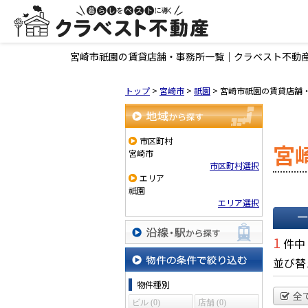
宮崎市祇園の賃貸店舗・事務所一覧｜クラベスト不動
トップ
>
宮崎市
>
祇園
>
宮崎市祇園の賃貸店舗
地域から探す
市区町村
宮
宮崎市
市区町村選択
エリア
祇園
エリア選択
一覧で
1
件中
沿線・駅から探す
並び替
物件の条件で絞り込む
物件種別
全
ビル (0)
店舗 (0)