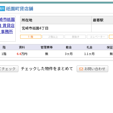
祇園町貸店舗
店
事
所在地
最寄駅
宮崎市祇園4丁目
階
賃料
管理費等
敷金
礼金
保証
1階
6.6
万円
無
3ヶ月
1.1ヶ月
無
チェックした物件をまとめて
てチェック
お問い合わせ