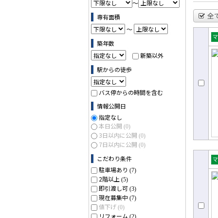
～
全
専有面積
～
築年数
売
新築以外
ョ
駅からの徒歩
バス停からの時間を含む
情報公開日
指定なし
本日公開
(0)
3日以内に公開
(0)
7日以内に公開
(0)
こだわり条件
売
駐車場あり
(7)
ョ
2階以上
(5)
即引渡し可
(3)
現在募集中
(7)
値下げ
(0)
リフォーム
(2)