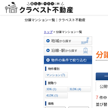
分譲マンション一覧｜クラベスト不動産
トップ
>
分譲マンション一覧
地域から探す
分
沿線・駅から探す
物件の条件で絞り込む
物件種別
マンション (7)
一覧で
間取り
公開
3DK (1)
3LDK (4)
7
4LDK (1)
件中
価格
並び替