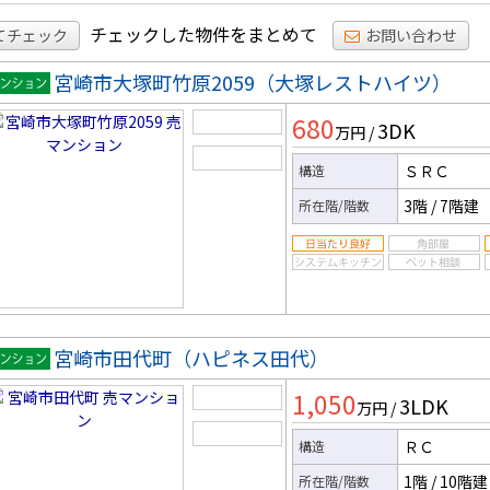
チェックした物件をまとめて
てチェック
お問い合わせ
宮崎市大塚町竹原2059（大塚レストハイツ）
マンシ
680
3DK
ン
万円
/
ＳＲＣ
構造
3階
/
7階建
所在階/階数
宮崎市田代町（ハピネス田代）
マンシ
1,050
3LDK
ン
万円
/
ＲＣ
構造
1階
/
10階建
所在階/階数