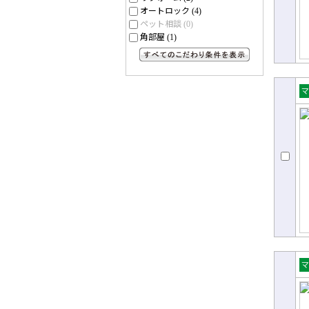
オートロック
(4)
ペット相談
(0)
角部屋
(1)
すべてのこだわり条件を見る
売
ョ
売
ョ