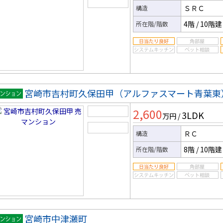
ＳＲＣ
構造
4階
/
10階建
所在階/階数
宮崎市吉村町久保田甲（アルファスマート青葉東
マンシ
2,600
3LDK
ン
万円
/
ＲＣ
構造
8階
/
10階建
所在階/階数
宮崎市中津瀬町