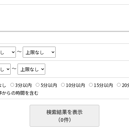
～
～
なし
3分以内
5分以内
10分以内
15分以内
2
停からの時間を含む
検索結果を表示
（
0
件）