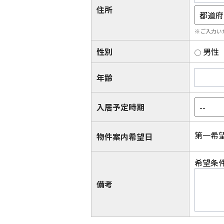
住所
※ご入力い
性別
男性
年齢
入居予定時期
第一希
物件案内希望日
希望条
備考