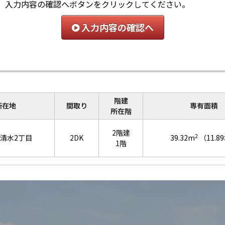
、入力内容の確認へボタンをクリックしてください。
入力内容の確認へ
階建
所在地
間取り
専有面積
所在階
2階建
2
清水2丁目
2DK
39.32m
（11.8
1階