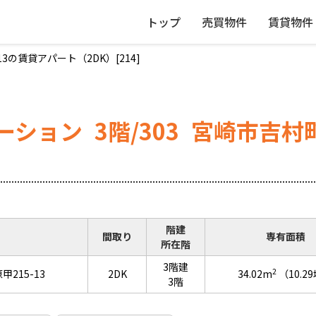
トップ
売買物件
賃貸物件
の賃貸アパート（2DK）[214]
ーション
3階/303
宮崎市吉村町
階建
間取り
専有面積
所在階
3階建
2
215-13
2DK
34.02m
（10.2
3階