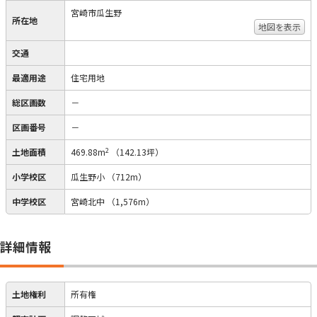
宮崎市瓜生野
所在地
地図を表示
交通
最適用途
住宅用地
総区画数
－
区画番号
－
2
土地面積
469.88m
（142.13坪）
小学校区
瓜生野小
（712m）
中学校区
宮崎北中
（1,576m）
詳細情報
土地権利
所有権