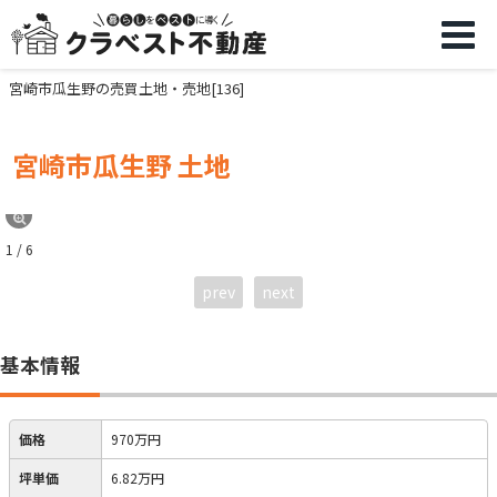
宮崎市瓜生野の売買土地・売地[136]
宮崎市瓜生野 土地
1 / 6
prev
next
基本情報
価格
970万円
坪単価
6.82万円