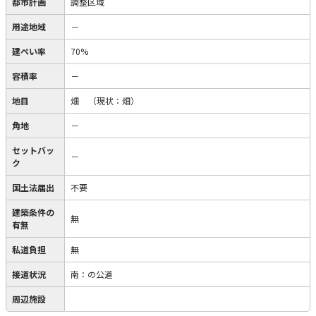
都市計画
調整区域
用途地域
－
建ぺい率
70%
容積率
－
地目
畑
（現状：畑）
角地
－
セットバッ
－
ク
国土法届出
不要
建築条件の
無
有無
私道負担
無
接道状況
南：の公道
周辺施設