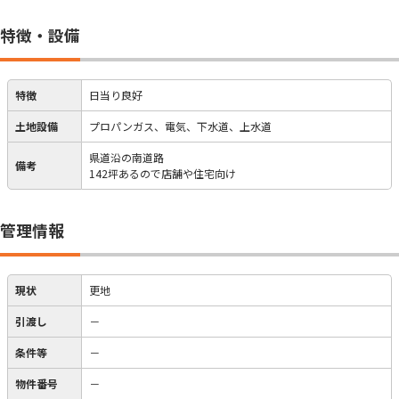
特徴・設備
特徴
日当り良好
土地設備
プロパンガス、電気、下水道、上水道
県道沿の南道路
備考
142坪あるので店舗や住宅向け
管理情報
現状
更地
引渡し
－
条件等
－
物件番号
－