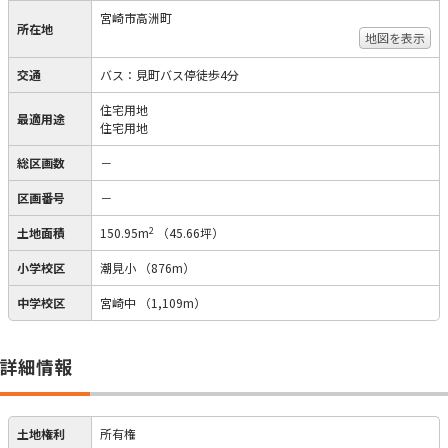
宮崎市高洲町
所在地
地図を表示
交通
バス：見町バス停徒歩4分
住宅用地
最適用途
住宅用地
総区画数
－
区画番号
－
2
土地面積
150.95m
（45.66坪）
小学校区
潮見小
（876m）
中学校区
宮崎中
（1,109m）
詳細情報
土地権利
所有権