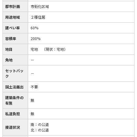
都市計画
市街化区域
用途地域
２種住居
建ぺい率
60%
容積率
200%
地目
宅地
（現状：宅地）
角地
－
セットバッ
－
ク
国土法届出
不要
建築条件の
無
有無
私道負担
無
南：の公道
接道状況
北：の公道