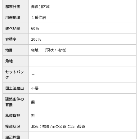
都市計画
非線引区域
用途地域
１種住居
建ぺい率
60%
容積率
200%
地目
宅地
（現状：宅地）
角地
－
セットバッ
－
ク
国土法届出
不要
建築条件の
無
有無
私道負担
無
接道状況
北東：幅員7mの公道に15m接道
周辺施設