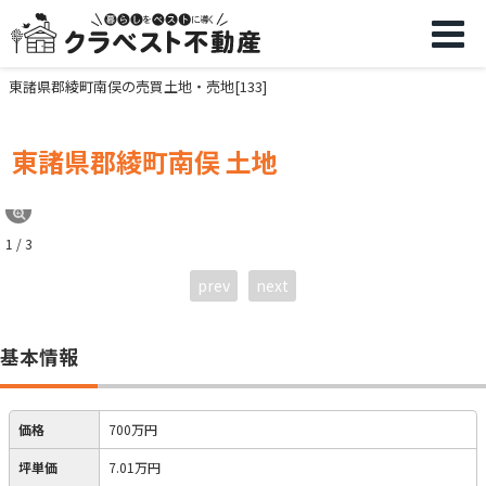
東諸県郡綾町南俣の売買土地・売地[133]
東諸県郡綾町南俣 土地
1 / 3
prev
next
基本情報
価格
700万円
坪単価
7.01万円