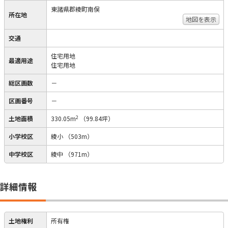
東諸県郡綾町南俣
所在地
地図を表示
交通
住宅用地
最適用途
住宅用地
総区画数
－
区画番号
－
2
土地面積
330.05m
（99.84坪）
小学校区
綾小
（503m）
中学校区
綾中
（971m）
詳細情報
土地権利
所有権