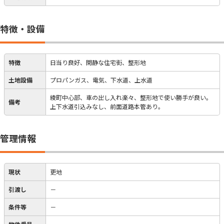
特徴・設備
特徴
日当り良好、閑静な住宅街、整形地
土地設備
プロパンガス、電気、下水道、上水道
綾町中心部、車の出し入れ楽々、整形地で使い勝手が良い。
備考
上下水道引込みなし、前面道路本管あり。
管理情報
現状
更地
引渡し
－
条件等
－