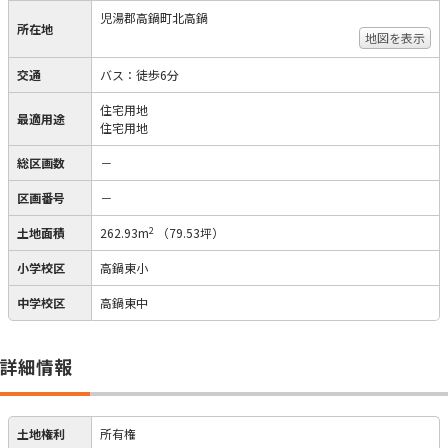
児湯郡高鍋町北高鍋
所在地
地図を表示
交通
バス：徒歩6分
住宅用地
最適用途
住宅用地
総区画数
－
区画番号
－
2
土地面積
262.93m
（79.53坪）
小学校区
高鍋東小
中学校区
高鍋東中
詳細情報
土地権利
所有権