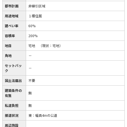
都市計画
非線引区域
用途地域
１種住居
建ぺい率
60%
容積率
200%
地目
宅地
（現状：宅地）
角地
－
セットバッ
－
ク
国土法届出
不要
建築条件の
無
有無
私道負担
無
接道状況
東：幅員4mの公道
周辺施設