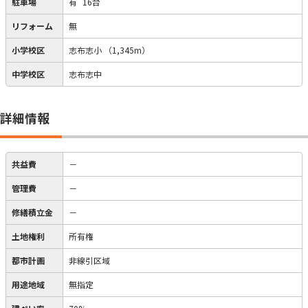
駐車場
有
16台
リフォーム
無
小学校区
志布志小
（1,345m）
中学校区
志布志中
詳細情報
共益費
－
管理費
－
修繕積立金
－
土地権利
所有権
都市計画
非線引区域
用途地域
無指定