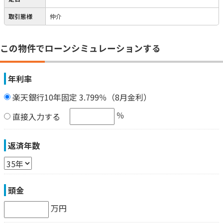
取引態様
仲介
この物件でローンシミュレーションする
年利率
楽天銀行10年固定 3.799％（8月金利）
％
直接入力する
返済年数
頭金
万円