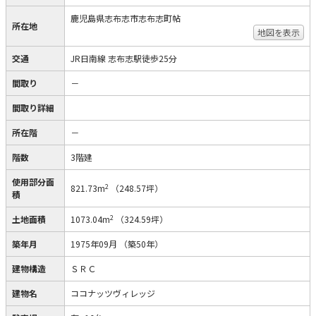
鹿児島県志布志市志布志町帖
所在地
地図を表示
交通
JR日南線 志布志駅徒歩25分
間取り
－
間取り詳細
所在階
－
階数
3階建
使用部分面
2
821.73m
（248.57坪）
積
2
土地面積
1073.04m
（324.59坪）
築年月
1975年09月
（築50年）
建物構造
ＳＲＣ
建物名
ココナッツヴィレッジ