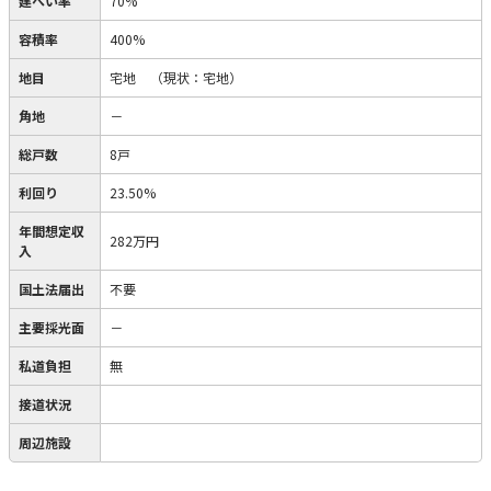
建ぺい率
70%
容積率
400%
地目
宅地
（現状：宅地）
角地
－
総戸数
8戸
利回り
23.50%
年間想定収
282万円
入
国土法届出
不要
主要採光面
－
私道負担
無
接道状況
周辺施設