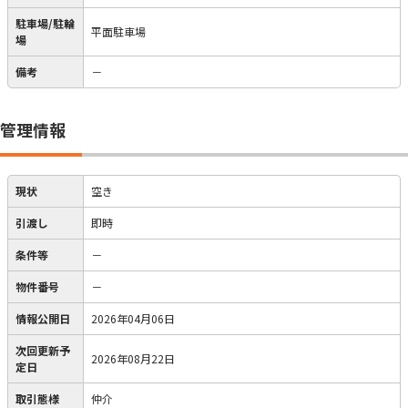
駐車場/駐輪
平面駐車場
場
備考
－
管理情報
現状
空き
引渡し
即時
条件等
－
物件番号
－
情報公開日
2026年04月06日
次回更新予
2026年08月22日
定日
取引態様
仲介