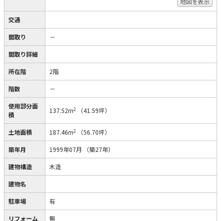
地図を表示
交通
間取り
－
間取り詳細
所在階
2階
階数
－
使用部分面
2
137.52m
（41.59坪）
積
2
土地面積
187.46m
（56.70坪）
築年月
1999年07月
（築27年）
建物構造
木造
建物名
駐車場
有
リフォーム
無