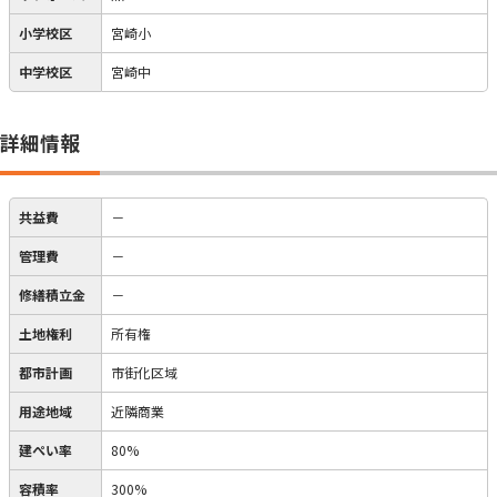
小学校区
宮崎小
中学校区
宮崎中
詳細情報
共益費
－
管理費
－
修繕積立金
－
土地権利
所有権
都市計画
市街化区域
用途地域
近隣商業
建ぺい率
80%
容積率
300%