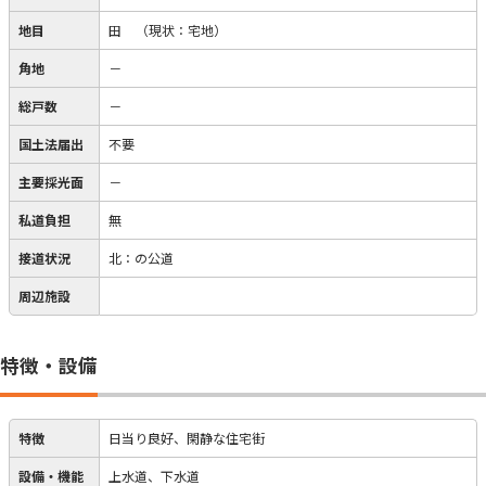
地目
田
（現状：宅地）
角地
－
総戸数
－
国土法届出
不要
主要採光面
－
私道負担
無
接道状況
北：の公道
周辺施設
特徴・設備
特徴
日当り良好、閑静な住宅街
設備・機能
上水道、下水道